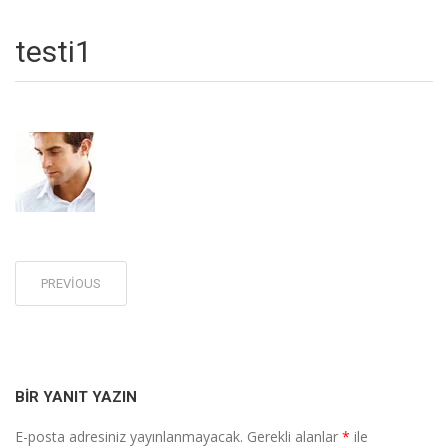
testi1
Post
PREVIOUS
navigation
BIR YANIT YAZIN
E-posta adresiniz yayınlanmayacak.
Gerekli alanlar
*
ile