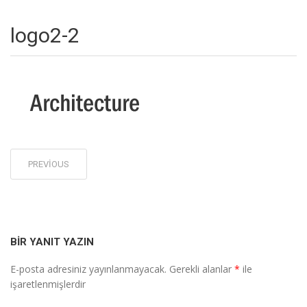
logo2-2
Post
PREVIOUS
navigation
BIR YANIT YAZIN
E-posta adresiniz yayınlanmayacak.
Gerekli alanlar
*
ile
işaretlenmişlerdir