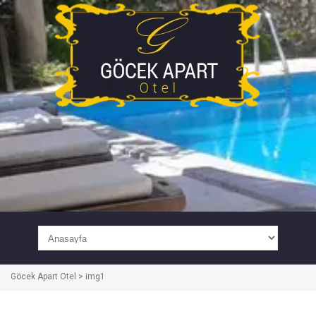
Göcek Apart Otel
>
img1